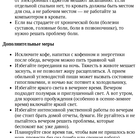
от электронных гаджетов мешают засыпанию. Если
отдельной спальни нет, то кровать должны быть местом
для сна, а не рабочим местом — не работайте за
компьютером в кровати.
Если вы страдаете от хронической боли (болезни
суставов, головные боли, боли в позвоночнике), то
нужно решать проблему боли.
Дополнительные меры
Исключите кофе, напитки с кофеином и энергетики
после обеда, вечером можно пить травяной чай
Избегайте переедания на ночь. Тяжесть в животе мешает
заснуть, и не позволит жиру расщепляться. А прием
обильной углеводистой пиши может вызвать состояние
гипогликемии, и ночью вас потянет к холодильнику,
Избегайте яркого света в вечернее время. Вечером
подходит полумрак и приглушенный свет. А вот утром,
для хорошего пробуждения (особенно в осенне-зимнее
время) включайте яркий свет.
Избегайте интенсивной умственной работы по вечерам
(не стоит брать домой отчеты, бумаги. Не ругайтесь и не
пытайтесь вечером решить проблемы, которые
беспокоят вас уже давно).
Планируйте свое время так, чтобы вам не пришлось всю
ночь провести без сна (учеба или срочная работа)