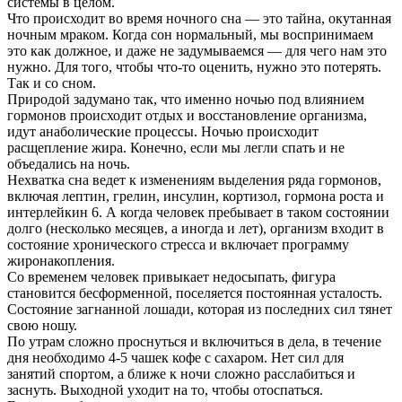
системы в целом.
Что происходит во время ночного сна — это тайна, окутанная
ночным мраком. Когда сон нормальный, мы воспринимаем
это как должное, и даже не задумываемся — для чего нам это
нужно. Для того, чтобы что-то оценить, нужно это потерять.
Так и со сном.
Природой задумано так, что именно ночью под влиянием
гормонов происходит отдых и восстановление организма,
идут анаболические процессы. Ночью происходит
расщепление жира. Конечно, если мы легли спать и не
объедались на ночь.
Нехватка сна ведет к изменениям выделения ряда гормонов,
включая лептин, грелин, инсулин, кортизол, гормона роста и
интерлейкин 6. А когда человек пребывает в таком состоянии
долго (несколько месяцев, а иногда и лет), организм входит в
состояние хронического стресса и включает программу
жиронакопления.
Со временем человек привыкает недосыпать, фигура
становится бесформенной, поселяется постоянная усталость.
Состояние загнанной лошади, которая из последних сил тянет
свою ношу.
По утрам сложно проснуться и включиться в дела, в течение
дня необходимо 4-5 чашек кофе с сахаром. Нет сил для
занятий спортом, а ближе к ночи сложно расслабиться и
заснуть. Выходной уходит на то, чтобы отоспаться.