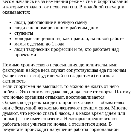
весом начались из-за изменения режима сна и бодрствования
и которые страдают от нехватки сна. В подобной ситуации
оказываются:
люди, работающие в ночную смену
люди с ненормированным рабочим днем
студенты
молодые специалисты, как правило, на новой работе
мамы с детьми до 1 года
люди творческих профессий и те, кто работает над
проектами
Помимо хронического недосыпания, дополнительными
факторами набора веса служат сопутствующая еда по ночам
(чаще всего фаст-фуд или чай со сладостями) и низкая
активность.
Если спортсмен не выспался, то можно не ждать от него
победы. Это понимают даже люди, далекие от спорта. Потому
что ночью организм отдыхает, восстанавливается.
Однако, когда речь заходит о простых людях — обывателях —
они с бездумной легкостью жертвуют ночным сном. Многие
думают, что нужно спать 8 часов, а в какое время (днем или
ночью) — не имеет значения. Некоторые предпочитают
работать или учиться по ночам, а отсыпаться днем. В
результате происходит нарушение работы гормональной