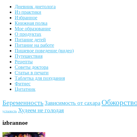
Дневник диетолога
Из практики
Избранное
Книжная полка
Мое образование
О продуктах
Питание детей
Питание на работе
Пищевое поведение (видео)
Путешествия
Рецепты
Советы доктора
Статьи в печати
Таблетка для похудания
Фитнес
Цитатник
Обжорств
Беременность
Зависимость от сахара
Худеем не голодая
усталость
izbrannoe