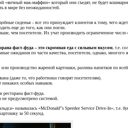
 «яичный мак-маффин» который они съедят, не будет кошмарным
ть в мире без неожиданностей.
бные сиденья – все это принуждает клиентов к тому, чего ждет 
дить еще до того, как они поели.
ьше, чем посетители. Их учат производить ограниченное число 
орана фаст-фуда – это скромная еда с сильным вкусом
, т.е. 
мные ожидания по части качества, посетители, однако, многого 
 или производство жареной картошки, разлива напитков по всей 
ана (даже то, что работники говорят посетителям).
т никаких особых навыков.
 ресторана фаст-фуда.
о не предусмотрено системой.
альдса» называлась «McDonald‟s Speedee Service Drive-In», т.е
картошку за 50 секунд.