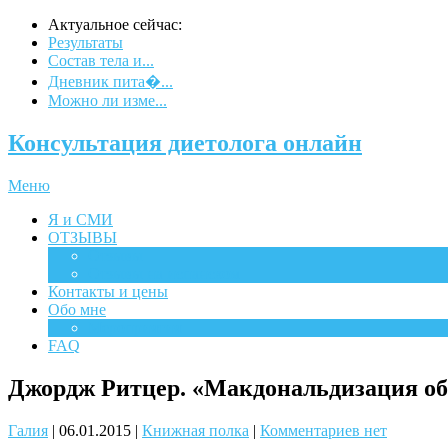
Актуальное сейчас:
Результаты
Состав тела и...
Дневник пита�...
Можно ли изме...
Консультация диетолога онлайн
Меню
Я и СМИ
ОТЗЫВЫ
Отзывы
Отзывы на испанском
Контакты и цены
Обо мне
Мероприятия
FAQ
Джордж Ритцер. «Макдональдизация об
Галия
|
06.01.2015
|
Книжная полка
|
Комментариев нет