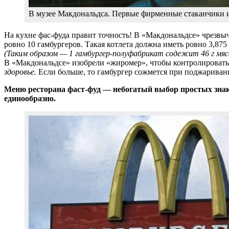
В музее Макдональдса. Первые фирменные стаканчики и
На кухне фас-фуда правит точность! В «Макдональдсе» чрезвыч
ровно 10 гамбургеров. Такая котлета должна иметь ровно 3,875
(Таким образом — 1 гамбургер-полуфабрикат содежит 46 г мяса
В «Макдональдсе» изобрели «жиромер», чтобы контролировать
здоровье.
Если больше, то гамбургер сожмется при поджаривании
Меню ресторана фаст-фуд — небогатый выбор простых знако
единообразно.