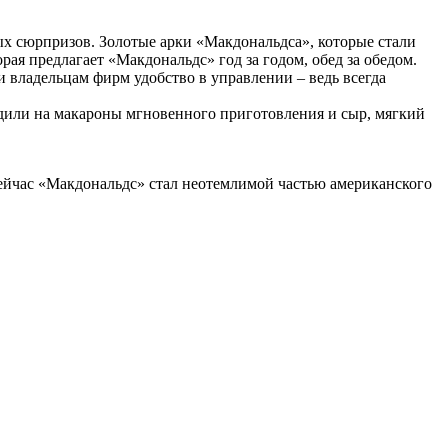
ых сюрпризов. Золотые арки «Макдональдса», которые стали
рая предлагает «Макдональдс» год за годом, обед за обедом.
и владельцам фирм удобство в управлении – ведь всегда
адили на макароны мгновенного приготовления и сыр, мягкий
сейчас «Макдональдс» стал неотемлимой частью американского