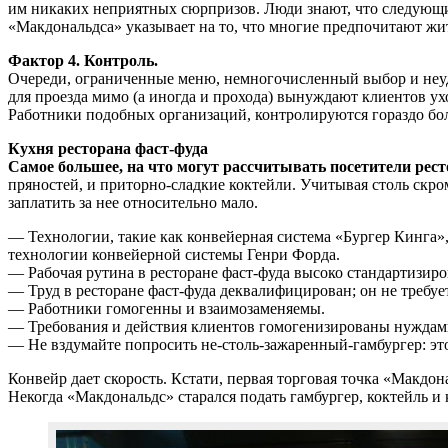
им никаких неприятных сюрпризов. Люди знают, что следующий
«Макдональдса» указывает на то, что многие предпочитают жи
Фактор 4. Контроль.
Очереди, ограниченные меню, немногочисленный выбор и неудо
для проезда мимо (а иногда и прохода) вынуждают клиентов ухо
Работники подобных организаций, контролируются гораздо бол
Кухня ресторана фаст-фуда
Самое большее, на что могут рассчитывать посетители рест
пряностей, и приторно-сладкие коктейли. Учитывая столь скро
заплатить за нее относительно мало.
— Технологии, такие как конвейерная система «Бургер Кинга»,
технологии конвейерной системы Генри Форда.
— Рабочая рутина в ресторане фаст-фуда высоко стандартизиров
— Труд в ресторане фаст-фуда деквалифицирован; он не требуе
— Работники гомогенны и взаимозаменяемы.
— Требования и действия клиентов гомогенизированы нуждами
— Не вздумайте попросить не-столь-зажаренный-гамбургер: эт
Конвейр дает скорость. Кстати, первая торговая точка «Макдон
Некогда «Макдональдс» старался подать гамбургер, коктейль и 