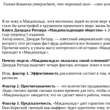
Уильям Ковински утверждает, что торговый молл – «это куль
Я не хожу в Макдональдс, хотя миллионы людей во всем мире хо
стало бы катастрофой и крушением привычного мира: жизнь бе
Книга Джорджа Ритцера «Макдональдизация общества»
в 2
году (перевод 5 издания).
Автор книги, Джордж Ритцер, — известный американский соц
которого этот ресторан фаст-фуда добивается все большого до
Прочитав книгу, я узнала массу интересного об истории «Макдо
приходит в «Макдональдс».
Почему модель «Макдональдса» оказалась такой успешной?
Джордж Ритцер выделяет четыре фактора, которые лежат в осно
Итак,
фактор 1. Эффективность
для клиентов состоит в том, 
расписан.
Фактор 2. Просчитываемость
— это количество продаваемых 
Люди считают время: сколько нужно времени для того, чтобы п
«Макдональдса» ожидается, что он сделает много работы, очень
Фактор 3. Предсказуемость.
«Макдональдс» дает гарантию тог
Нью-йоркский «яичный мак-маффин» будет идентичен тому, чт