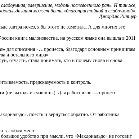
лабоумная; завершение, модель послевоенного рая». И так же,
кдональдизация может быть «благопристойной и слабоумной».
Джордж Ритцер
с завтра исчез, я бы этого не заметила. А для многих это
 России книга малоизвестна, на русском языке она вышла в 2011
ия»
для описания «…процесса, благодаря основным принципам
ва и остального мира».
й, отчасти, стала понимать, кто и почему снова и снова
итываемость, предсказуемость и контроль.
сти (не выходя из машины). Для работников — процесс
акдональдс», поесть и вернуться обратно. От работника
и в любом месте.
большое удобство при мысли, что «Макдональдс» не готовит