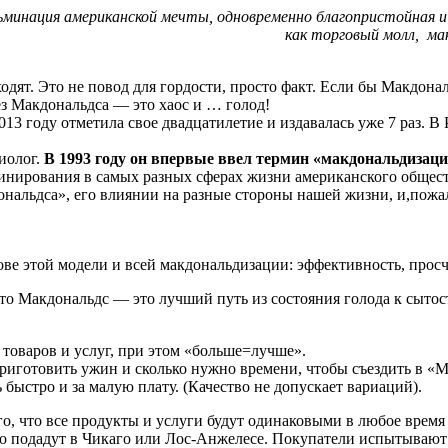
минация американской мечты, одновременно благопристойная и с
как торговый молл, ма
дят. Это не повод для гордости, просто факт. Если бы Макдональд
з Макдональдса — это хаос и … голод!
013 году отметила свое двадцатилетие и издавалась уже 7 раз. В
иолог.
В 1993 году он впервые ввел термин «макдональдизац
минирования в самых разных сферах жизни американского общест
нальдса», его влиянии на разные стороны нашей жизни, и,пожалу
ве этой модели и всей макдональдизации: эффективность, просч
что Макдональдс — это лучший путь из состояния голода к сыто
товаров и услуг, при этом «больше=лучше».
риготовить ужин и сколько нужно времени, чтобы съездить в «М
 быстро и за малую плату. (Качество не допускает вариаций).
о, что все продукты и услуги будут одинаковыми в любое время 
о подадут в Чикаго или Лос-Анжелесе. Покупатели испытывают 