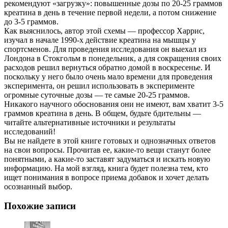
рекомендуют «загрузку»: повышенные дозы по 20-25 граммов
креатина в день в течение первой недели, а потом снижение
до 3-5 граммов.
Как выяснилось, автор этой схемы — профессор Харрис,
изучал в начале 1990-х действие креатина на мышцы у
спортсменов. Для проведения исследования он выехал из
Лондона в Стокгольм в понедельник, а для сокращения своих
расходов решил вернуться обратно домой в воскресенье. И
поскольку у него было очень мало времени для проведения
эксперимента, он решил использовать в эксперименте
огромные суточные дозы — те самые 20-25 граммов.
Никакого научного обоснования они не имеют, вам хватит 3-5
граммов креатина в день. В общем, будьте бдительны —
читайте альтернативные источники и результаты
исследований!
Вы не найдете в этой книге готовых и однозначных ответов
на свои вопросы. Прочитав ее, какие-то вещи станут более
понятными, а какие-то заставят задуматься и искать новую
информацию. На мой взгляд, книга будет полезна тем, кто
ищет понимания в вопросе приема добавок и хочет делать
осознанный выбор.
Похожие записи