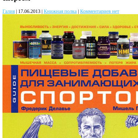
Галия
|
17.06.2013
|
Книжная полка
|
Комментариев нет