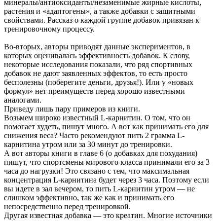
минералы/антиоксиданты/незаменимые жирные кислоты,
растения и «адаптогены», а также добавки с защитными
свойствами. Рассказ о каждой группе добавок привязан к
тренировочному процессу.
Во-вторых, авторы приводят данные экспериментов, в
которых оценивалась эффективность добавок. К слову,
некоторые исследования показали, что ряд спортивных
добавок не дают заявленных эффектов, то есть просто
бесполезны (поберегите деньги, друзья!). Или у «новых
формул» нет преимуществ перед хорошо известными
аналогами.
Приведу лишь пару примеров из книги.
Возьмем широко известный L-карнитин. О том, что он
помогает худеть, пишут много. А вот как принимать его для
снижения веса? Часто рекомендуют пить 2 грамма L-
карнитина утром или за 30 минут до тренировки.
А вот авторы книги в главе 6 (о добавках для похудания)
пишут, что спортсмены мирового класса принимали его за 3
часа до нагрузки! Это связано с тем, что максимальная
концентрация L-карнитина будет через 3 часа. Поэтому если
вы идете в зал вечером, то пить L-карнитин утром — не
слишком эффективно, так же как и принимать его
непосредственно перед тренировкой.
Другая известная добавка — это креатин. Многие источники