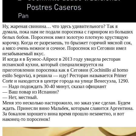
Ну, жареная свинина… что здесь удивительного? Так я
думала, пока нам не подали поросенка с гарниром из больших
белых бобов. Поросенок имел золотую плотную хрустящую
корочку. Когда ее разрезаешь, то брызжет горячий мясной сок,
а мясо очень нежное и сочное. Поросенок из Сеговии имел
незабываемый вкус.
И когда я в Буэнос-Айресе в 2013 году увидела ресторан
испанской кухни, который специализируется на
приготовлении поросенка как в Сеговии (Cochinillo al horno
estilo Segovia), я решила — иду! Ресторан называется Primer
Corte и находится в центре города на улице Венесуэла, 1290.
— Надо подождать 30-40 минут, сказал официант
— Ваш повар из Испании?
— Нет, местный.
Меня это несколько насторожило, но заказ уже сделан. Будем
ждать. Принесли вино Мальбек, которым славится Аргентина.
За бокалом хорошего вина время прошло незаметно, и вот
наконец-то поросенок!