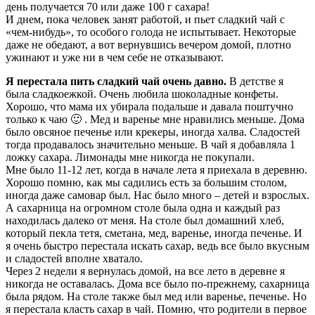
день получается 70 или даже 100 г сахара!
И днем, пока человек занят работой, и пьет сладкий чай с
«чем-нибудь», то особого голода не испытывает. Некоторые
даже не обедают, а вот вернувшись вечером домой, плотно
ужинают и уже ни в чем себе не отказывают.
Я перестала пить сладкий чай очень давно.
В детстве я
была сладкоежкой. Очень любила шоколадные конфеты.
Хорошо, что мама их убирала подальше и давала поштучно
только к чаю 🙂 . Мед и варенье мне нравились меньше. Дома
было овсяное печенье или крекеры, иногда халва. Сладостей
тогда продавалось значительно меньше. В чай я добавляла 1
ложку сахара. Лимонады мне никогда не покупали.
Мне было 11-12 лет, когда в начале лета я приехала в деревню.
Хорошо помню, как мы садились есть за большим столом,
иногда даже самовар был. Нас было много – детей и взрослых.
А сахарница на огромном столе была одна и каждый раз
находилась далеко от меня. На столе был домашний хлеб,
который пекла тетя, сметана, мед, варенье, иногда печенье. И
я очень быстро перестала искать сахар, ведь все было вкусным
и сладостей вполне хватало.
Через 2 недели я вернулась домой, на все лето в деревне я
никогда не оставалась. Дома все было по-прежнему, сахарница
была рядом. На столе также был мед или варенье, печенье. Но
я перестала класть сахар в чай. Помню, что родители в первое