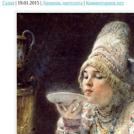
Галия
|
19.01.2015
|
Дневник диетолога
|
Комментариев нет