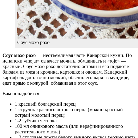
Соус мохо рохо
Соус мохо рохо
— неотъемлимая часть Канарской кухни. По
испански «mojar» означает мочить, обмакивать и «rojo» —
красный. Соус мохо рохо достаточно острый и его подают к
блюдам из мяса и кролика, картошке и овощам. Канарский
картофель достаточно мелкий, обычно его варят в мундире,
едят прямо с кожурой, обмакивая в этот соус.
Вам понадобится
1 красный болгарский перец
1 стручок красного острого перца (можно красный
острый молотый перец)
1-2 зубчика чеснока
100 мл оливкового масла (или нерафинированного
растительного масла)
1-2 столовые ложки белого винного уксуса (можно взять