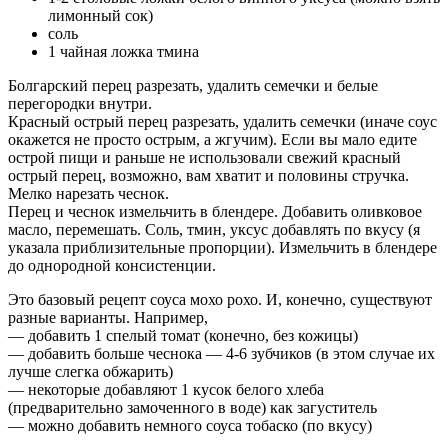
лимонный сок)
соль
1 чайная ложка тмина
Болгарский перец разрезать, удалить семечки и белые
перегородки внутри.
Красный острый перец разрезать, удалить семечки (иначе соус
окажется не просто острым, а жгучим). Если вы мало едите
острой пищи и раньше не использовали свежий красный
острый перец, возможно, вам хватит и половины стручка.
Мелко нарезать чеснок.
Перец и чеснок измельчить в блендере. Добавить оливковое
масло, перемешать. Соль, тмин, уксус добавлять по вкусу (я
указала приблизительные пропорции). Измельчить в блендере
до однородной консистенции.
Это базовый рецепт соуса мохо рохо. И, конечно, существуют
разные варианты. Например,
— добавить 1 спелый томат (конечно, без кожицы)
— добавить больше чеснока — 4-6 зубчиков (в этом случае их
лучше слегка обжарить)
— некоторые добавляют 1 кусок белого хлеба
(предварительно замоченного в воде) как загуститель
— можно добавить немного соуса тобаско (по вкусу)