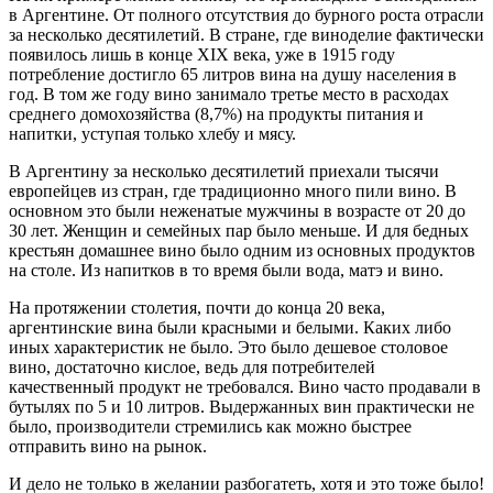
в Аргентине. От полного отсутствия до бурного роста отрасли
за несколько десятилетий. В стране, где виноделие фактически
появилось лишь в конце XIX века, уже в 1915 году
потребление достигло 65 литров вина на душу населения в
год. В том же году вино занимало третье место в расходах
среднего домохозяйства (8,7%) на продукты питания и
напитки, уступая только хлебу и мясу.
В Аргентину за несколько десятилетий приехали тысячи
европейцев из стран, где традиционно много пили вино. В
основном это были неженатые мужчины в возрасте от 20 до
30 лет. Женщин и семейных пар было меньше. И для бедных
крестьян домашнее вино было одним из основных продуктов
на столе. Из напитков в то время были вода, матэ и вино.
На протяжении столетия, почти до конца 20 века,
аргентинские вина были красными и белыми. Каких либо
иных характеристик не было. Это было дешевое столовое
вино, достаточно кислое, ведь для потребителей
качественный продукт не требовался. Вино часто продавали в
бутылях по 5 и 10 литров. Выдержанных вин практически не
было, производители стремились как можно быстрее
отправить вино на рынок.
И дело не только в желании разбогатеть, хотя и это тоже было!