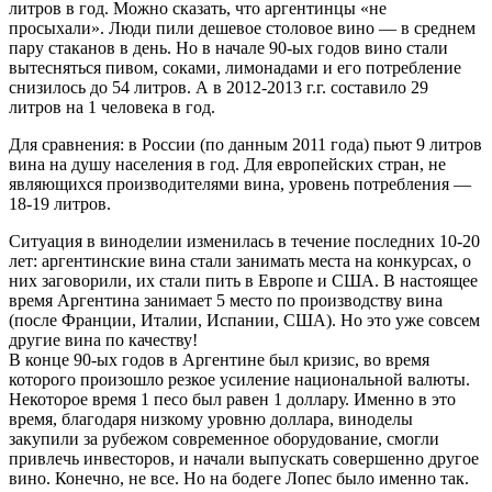
литров в год. Можно сказать, что аргентинцы «не
просыхали». Люди пили дешевое столовое вино — в среднем
пару стаканов в день. Но в начале 90-ых годов вино стали
вытесняться пивом, соками, лимонадами и его потребление
снизилось до 54 литров. А в 2012-2013 г.г. составило 29
литров на 1 человека в год.
Для сравнения: в России (по данным 2011 года) пьют 9 литров
вина на душу населения в год. Для европейских стран, не
являющихся производителями вина, уровень потребления —
18-19 литров.
Ситуация в виноделии изменилась в течение последних 10-20
лет: аргентинские вина стали занимать места на конкурсах, о
них заговорили, их стали пить в Европе и США. В настоящее
время Аргентина занимает 5 место по производству вина
(после Франции, Италии, Испании, США). Но это уже совсем
другие вина по качеству!
В конце 90-ых годов в Аргентине был кризис, во время
которого произошло резкое усиление национальной валюты.
Некоторое время 1 песо был равен 1 доллару. Именно в это
время, благодаря низкому уровню доллара, виноделы
закупили за рубежом современное оборудование, смогли
привлечь инвесторов, и начали выпускать совершенно другое
вино. Конечно, не все. Но на бодеге Лопес было именно так.