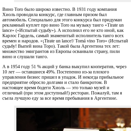
Вино Toro было широко известно. В 1931 году компания
Хиоль проводила конкурс, где главным призом был
автомобиль. Специально для этого конкурса был придуман
рекламный куплет про вино Toro на музыку танго «Тirate un
lance» («Испытай судьбу»). А исполнил его не кто иной, как
Карлос Гардель, самый знаменитый исполнитель танго всех
времен и народов. «¡Tirate un lance!/ Tomá vino Toro» (Испытай
судьбу! Выпей вина Торо). Такой была Аргентина тех лет:
множество эмигрантов из Европы осваивали страну, пили
вино и слушали танго.
А в 1954 году 51 % акций у банка выкупил кооператив, через
10 лет — оставшиеся 49%. Постепенно из-за плохого
управления бизнес пришел в упадок. И некогда прибыльное
предприятие обросло долгами и стало банкротом. В
настоящее время бодеги Хиоль — это только музей и
отличный (при этом доступный!) ресторан. Пожалуй, там я
съела лучшую еду за все время пребывания в Аргентине.