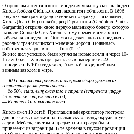
О прошлом аргентинского виноделия можно узнать на бодеге
Хиоль (bodega Giol), которая находится поблизости. В 1896
году два эмигранта (родственники по браку) — итальянец
Хиоль (Juan Giol) и швейцарец Гаргантини (Gerónimo Bautista
Gargantini) открыли свою первую маленькую бодегу, которую
назвали Colina de Oro. Хиоль к тому времени имел опыт
работы на винодельне. Они стали делать вино и продавать
рабочим трансандинской железной дороги. Появилась
собственная марка вина — Тoro (бык).
Бизнес шел успешно, были куплены новые земли и через 10-
15 лет бодега Хиоль превратилась в империю из 22
виноделен. В 1910 году завод Хиоль был крупнейшим
винным заводом в мире.
— 400 постоянных рабочих и во время сбора урожая их
количество резко увеличивалось.
— до 50% вина, выпускаемого в стране (встречала цифру —
43 миллинов литров вина в год).
— Капитал 10 миллионов песо.
Хиоль имел 10 детей. Приглашенный архитектор построил
для него дом, похожий на итальянскую виллу, окруженную
садом. Мебель, люстры и предметы интерьера были
привезены из заграницы. В те времена в глухой провинции
это была невиданная роскошь. Кстати, те же эмигранты