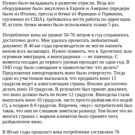
Нужно было вкладывать в развитие отрасли. Ведь все
оборудование было закуплено в Европе и Америке (шредеры
были из Италии, прессы и бочки из Франции и Германии,
грузовики из США), требовалось вести работы по ирригации.
И, кстати, бочки можно было использовать только 5 раз.
Потребление вина на уровне 50-70 литров в год сохранялось
достаточно долго. Мне удалось прочитать любопытный
документ. В 40-ые годы производители не могли напоить
вином всех желающих. Нужно помнить, что в Аргентину шла
огромная эмиграция, а виноградники — не пшеница. С
момента посадки до первого урожая проходит не один год. В
1945 году было совещание в правительстве: что делать?
Предложение импортировать вино было отвергнуто. Тогда
один из участников высказался, что продавать вино 13
градусов ведет к алкоголизации страны. Вполне достаточно
делать вино 10 градусов. В результате был принят документ,
что вино должно быть не более 12 градусов. Виноделы стали
выпускать вино 10 градусов, часто просто разбавляя его водой
(!), а позднее 8-9 градусов. Впрочем, «вкус» потребителей был
таков, что они не слишком заметили разницу. Тем более что во
многих странах с жарким климатом было принято пить
разбавленное вино.
В 80-ые годы прошлого века потребление составляло 76