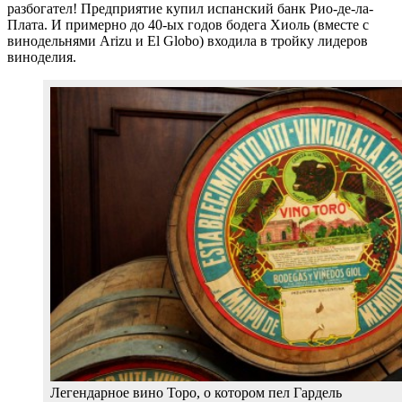
разбогател! Предприятие купил испанский банк Рио-де-ла-
Плата. И примерно до 40-ых годов бодега Хиоль (вместе с
винодельнями Arizu и El Globo) входила в тройку лидеров
виноделия.
Легендарное вино Торо, о котором пел Гардель