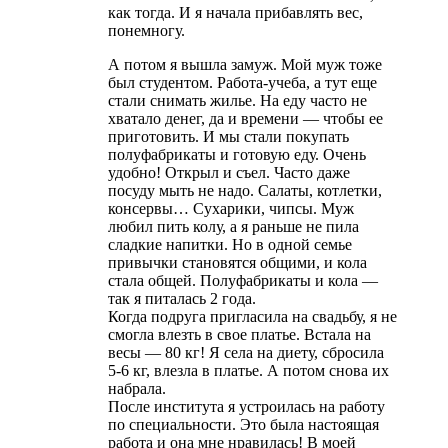
как тогда. И я начала прибавлять вес,
понемногу.
А потом я вышла замуж. Мой муж тоже
был студентом. Работа-учеба, а тут еще
стали снимать жилье. На еду часто не
хватало денег, да и времени — чтобы ее
приготовить. И мы стали покупать
полуфабрикаты и готовую еду. Очень
удобно! Открыл и съел. Часто даже
посуду мыть не надо. Салаты, котлетки,
консервы… Сухарики, чипсы. Муж
любил пить колу, а я раньше не пила
сладкие напитки. Но в одной семье
привычки становятся общими, и кола
стала общей. Полуфабрикаты и кола —
так я питалась 2 года.
Когда подруга пригласила на свадьбу, я не
смогла влезть в свое платье. Встала на
весы — 80 кг! Я села на диету, сбросила
5-6 кг, влезла в платье. А потом снова их
набрала.
После института я устроилась на работу
по специальности. Это была настоящая
работа и она мне нравилась! В моей