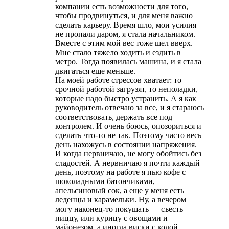
компании есть возможности для того,
чтобы продвинуться, и для меня важно
сделать карьеру. Время шло, мои усилия
не пропали даром, я стала начальником.
Вместе с этим мой вес тоже шел вверх.
Мне стало тяжело ходить и ездить в
метро. Тогда появилась машина, и я стала
двигаться еще меньше.
На моей работе стрессов хватает: то
срочной работой загрузят, то неполадки,
которые надо быстро устранить. А я как
руководитель отвечаю за все, и я стараюсь
соответствовать, держать все под
контролем. И очень боюсь, опозориться и
сделать что-то не так. Поэтому часто весь
день нахожусь в состоянии напряжения.
И когда нервничаю, не могу обойтись без
сладостей. А нервничаю я почти каждый
день, поэтому на работе я пью кофе с
шоколадными батончиками,
апельсиновый сок, а еще у меня есть
леденцы и карамельки. Ну, а вечером
могу наконец-то покушать — съесть
пиццу, или курицу с овощами и
майонезом, а иногда виски с колой.