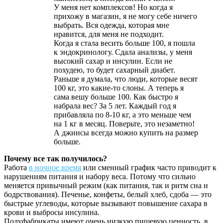
У меня нет комплексов! Но когда я
прихожу в магазин, я не могу себе ничего
выбрать. Вся одежда, которая мне
нравится, для меня не подходит.
Когда я стала весить больше 100, я пошла
к эндокринологу. Сдала анализы, у меня
высокий сахар и инсулин. Если не
похудею, то будет сахарный диабет.
Раньше я думала, что люди, которые весят
100 кг, это какие-то слоны. А теперь я
сама вешу больше 100. Как быстро я
набрала вес? За 5 лет. Каждый год я
прибавляла по 8-10 кг, а это меньше чем
на 1 кг в месяц. Поверьте, это незаметно!
А джинсы всегда можно купить на размер
больше.
Почему все так получилось?
Работа
в ночное время
или сменный график часто приводит к
нарушениям питания и набору веса. Потому что сильно
меняется привычный режим (как питания, так и ритм сна и
бодрствования). Печенье, конфеты, белый хлеб, сдоба — это
быстрые углеводы, которые вызывают повышение сахара в
крови и выбросы инсулина.
Полуфабрикаты имеют очень низкую пищевую ценность, в