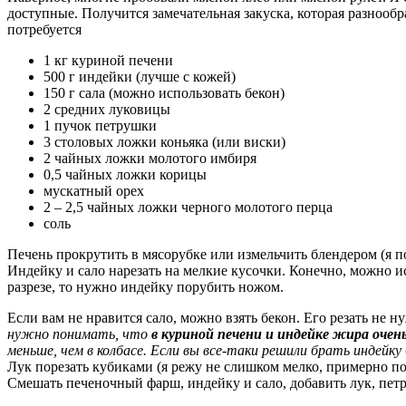
доступные. Получится замечательная закуска, которая разнообра
потребуется
1 кг куриной печени
500 г индейки (лучше с кожей)
150 г сала (можно использовать бекон)
2 средних луковицы
1 пучок петрушки
3 столовых ложки коньяка (или виски)
2 чайных ложки молотого имбиря
0,5 чайных ложки корицы
мускатный орех
2 – 2,5 чайных ложки черного молотого перца
соль
Печень прокрутить в мясорубке или измельчить блендером (я п
Индейку и сало нарезать на мелкие кусочки. Конечно, можно ис
разрезе, то нужно индейку порубить ножом.
Если вам не нравится сало, можно взять бекон. Его резать не
нужно понимать, что
в куриной печени и индейке жира очень 
меньше, чем в колбасе. Если вы все-таки решили брать индейк
Лук порезать кубиками (я режу не слишком мелко, примерно по 
Смешать печеночный фарш, индейку и сало, добавить лук, петр