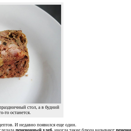
праздничный стол, а в будний
о-то останется.
ептов. И недавно появился еще один.
 сделала
печеночный хлеб,
иногда такие блюда называют
печено